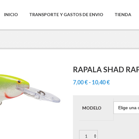
INICIO
TRANSPORTE Y GASTOS DE ENVIO
TIENDA
RAPALA SHAD RA
Rango
7,00
€
-
10,40
€
de
precios:
desde
MODELO
7,00 €
hasta
RAPALA
10,40 €
SHAD RAP
cantidad