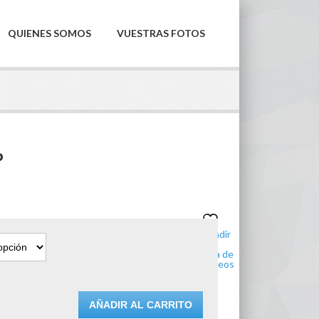
QUIENES SOMOS
VUESTRAS FOTOS
P
Añadir
a la
lista de
deseos
AÑADIR AL CARRITO