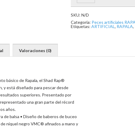
SKU:
N/D
Categoría:
Peces artificiales RAP
Etiquetas:
ARTIFICIAL
,
RAPALA
,
al
Valoraciones (0)
nto básico de Rapala, el Shad Rap®
án, y está diseñado para pescar desde
 resultados superiores. Presentado por
representado una gran parte del récord
los años.
ra de balsa • Diseño de baberos de buceo
os de níquel negro VMC® afinados a mano y