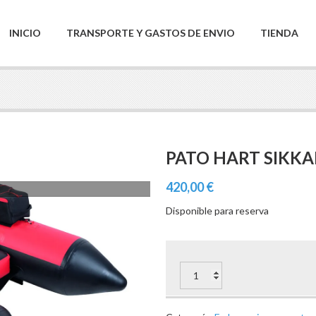
INICIO
TRANSPORTE Y GASTOS DE ENVIO
TIENDA
PATO HART SIKKA
420,00
€
Disponible para reserva
PATO
HART
SIKKARIO
X-
FAST
cantidad