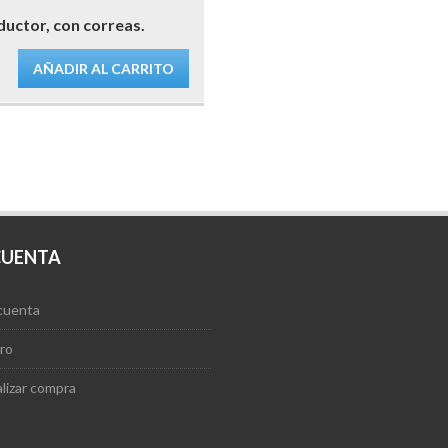
uctor, con correas.
AÑADIR AL CARRITO
CUENTA
cuenta
ro
alizar compra