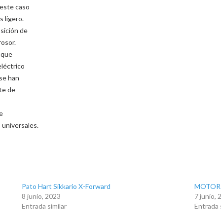
 este caso
 ligero.
sición de
rosor.
 que
eléctrico
 se han
te de
e
 universales.
Pato Hart Sikkario X-Forward
MOTOR 
8 junio, 2023
7 junio,
Entrada similar
Entrada 