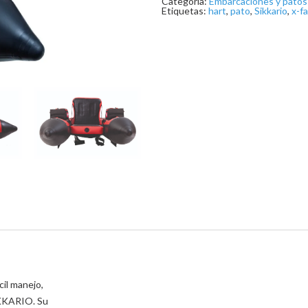
Categoría:
Embarcaciones y patos
Etiquetas:
hart
,
pato
,
Sikkario
,
x-f
cil manejo,
SIKKARIO. Su