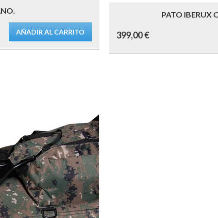
ANO.
PATO IBERUX O
AÑADIR AL CARRITO
399,00
€