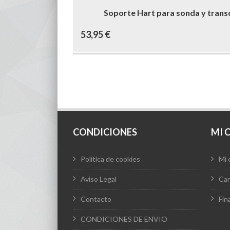
Soporte Hart para sonda y transd
53,95
€
CONDICIONES
MI 
Política de cookies
Mi 
Aviso Legal
Car
Contacto
Fin
CONDICIONES DE ENVIO