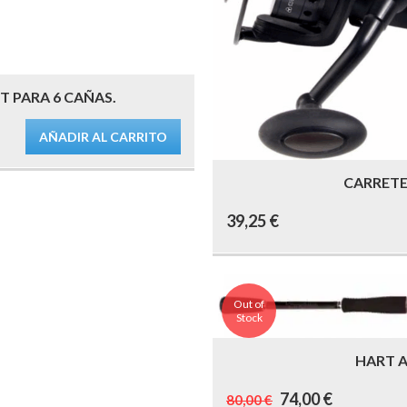
 PARA 6 CAÑAS.
AÑADIR AL CARRITO
CARRETE 
39,25
€
Out of
Stock
HART A
El
El
74,00
€
80,00
€