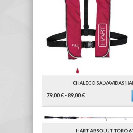
CHALECO SALVAVIDAS HA
Este
Rango
79,00
€
-
89,00
€
producto
tiene
múltiples
de
variantes.
Las
precios:
opciones
se
pueden
desde
elegir
HART ABSOLUT TORO 6´3