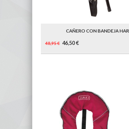
CAÑERO CON BANDEJA HART
El
El
46,50
€
48,95
€
precio
precio
original
actual
era:
es:
48,95 €.
46,50 €.