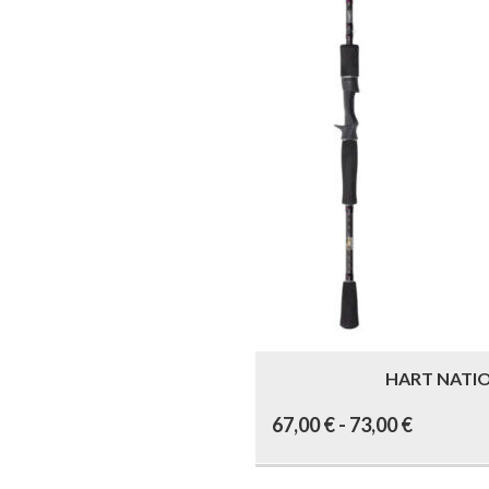
HART NATIO
Este
Rango
67,00
€
-
73,00
€
producto
tiene
múltiples
de
variantes.
Las