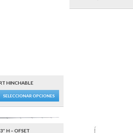
precio
precio
original
actual
era:
es:
80,00 €.
74,00 €.
RT HINCHABLE
SELECCIONAR OPCIONES
″ H – OFSET