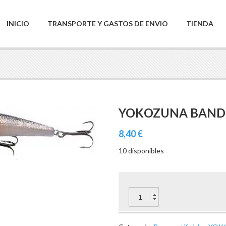
INICIO
TRANSPORTE Y GASTOS DE ENVIO
TIENDA
YOKOZUNA BANDE
8,40
€
10 disponibles
Yokozuna
Banderas
135
mm.
Color
11