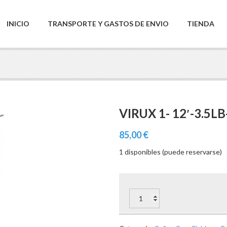
INICIO
TRANSPORTE Y GASTOS DE ENVIO
TIENDA
VIRUX 1- 12′-3.5L
85,00
€
1 disponibles (puede reservarse)
VIRUX
1-
12'-3.5LB-
2SEC
cantidad