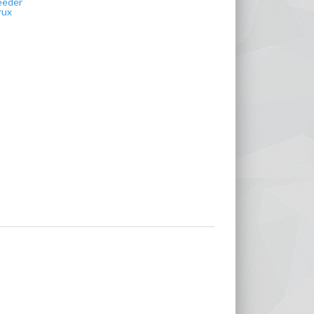
eeder
rux