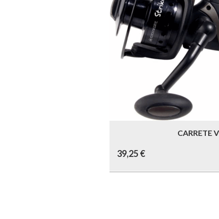
62,00 €
CARRETE V
39,25
€