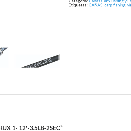
Categoría:
Cañas Carp Fishing y F
Etiquetas:
CAÑAS
,
carp fishing
,
vi
UX 1- 12′-3.5LB-2SEC”