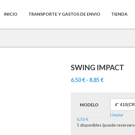
INICIO
TRANSPORTE Y GASTOS DE ENVIO
TIENDA
SWING IMPACT
Rango
6,50
€
-
8,85
€
de
precios:
desde
MODELO
6,50 €
Limpiar
hasta
6,50
€
8,85 €
1 disponibles (puede reservars