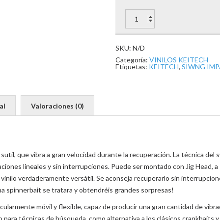
SWING
IMPACT
cantidad
SKU:
N/D
Categoría:
VINILOS KEITECH
Etiquetas:
KEITECH
,
SIWNG IM
al
Valoraciones (0)
 sutil, que vibra a gran velocidad durante la recuperación. La técnica del 
ciones lineales y sin interrupciones. Puede ser montado con Jig Head, a
 de vinilo verdaderamente versátil. Se aconseja recuperarlo sin interrupci
na spinnerbait se tratara y obtendréis grandes sorpresas!
cularmente móvil y flexible, capaz de producir una gran cantidad de vibra
para técnicas de búsqueda, como alternativa a los clásicos crankbaits y