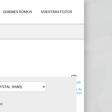
QUIENES SOMOS
VUESTRAS FOTOS
Añadir
a la
lista de
deseos
e)