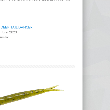
 DEEP TAIL DANCER
embre, 2023
similar