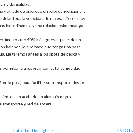
ia y durabilidad.
o y afilado de proa que un pato convencional y
e delantera, la velocidad de navegación es muy
más hidrodinámica y una relación eslora/manga
centímetros (un 50% más grueso que el de un
 los balones, lo que hace que tenga una base
gua. Llegaremos antes a los spots de pesca y
os permiten transportar con total comodidad
 en la proa) para facilitar su transporte desde
miento, con acabado en aluminio negro.
e transporte y red delantera.
Pato Hart Flat Fighter
PATO H