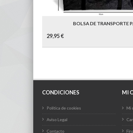
BOLSA DE TRANSPORTE P
29,95
€
CONDICIONES
MI 
Política de cookies
Mi 
Aviso Legal
Car
Contacto
Fin