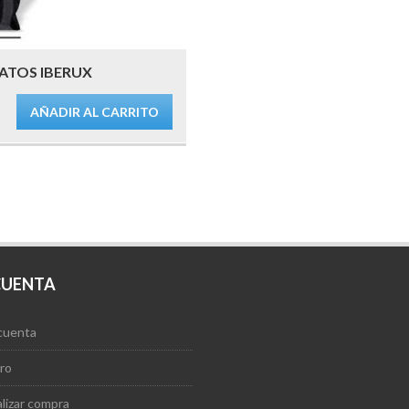
ATOS IBERUX
AÑADIR AL CARRITO
CUENTA
cuenta
ro
alizar compra