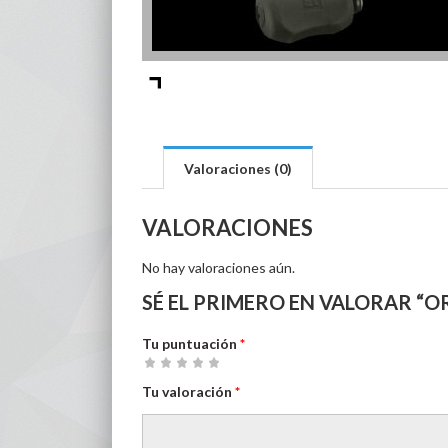
Valoraciones (0)
VALORACIONES
No hay valoraciones aún.
SÉ EL PRIMERO EN VALORAR “ORIG
Tu puntuación
*
1
2 de
3 de 5
4 de 5
5 de 5
Tu valoración
*
de
5
estrellas
estrellas
estrellas
5
estrellas