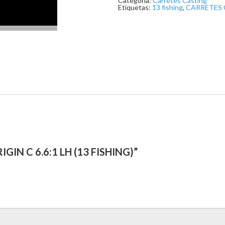
Categoría:
Carretes Casting
cantidad
Etiquetas:
13 fishing
,
CARRETES 
IN C 6.6:1 LH (13 FISHING)”