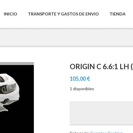
INICIO
TRANSPORTE Y GASTOS DE ENVIO
TIENDA
ORIGIN C 6.6:1 LH 
105,00
€
1 disponibles
ORIGIN
C
6.6:1
LH
(13
FISHING)