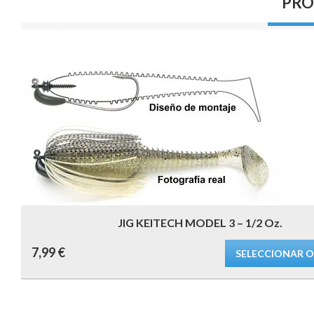
PRO
JIG KEITECH MODEL 3 – 1/2 Oz.
Este
7,99
€
producto
SELECCIONAR 
tiene
múltiples
variantes.
Las
opciones
se