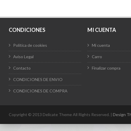
pueden
elegir
en
la
página
de
producto
CONDICIONES
MI CUENTA
Política de cookies
Mi cuenta
Aviso Legal
Carro
Contacto
Finalizar compra
CONDICIONES DE ENVIO
CONDICIONES DE COMPRA
Copyright © 2013 Delicate Theme All Rights Reserved. |
Design T