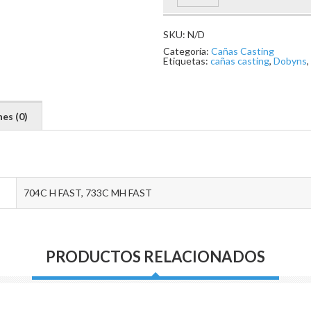
cantidad
SKU:
N/D
Categoría:
Cañas Casting
Etiquetas:
cañas casting
,
Dobyns
,
es (0)
704C H FAST, 733C MH FAST
PRODUCTOS RELACIONADOS