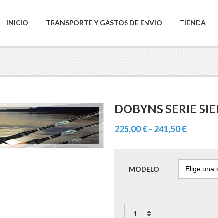
INICIO
TRANSPORTE Y GASTOS DE ENVIO
TIENDA
DOBYNS SERIE SI
Rango
225,00
€
-
241,50
€
de
precios:
desde
MODELO
225,00 
hasta
DOBYNS
241,50 
SERIE
SIERRA
CASTING