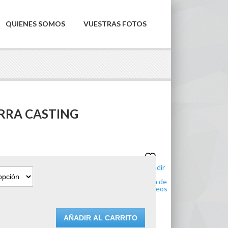
QUIENES SOMOS
VUESTRAS FOTOS
ERRA CASTING
Añadir
a la
lista de
€
deseos
€
AÑADIR AL CARRITO