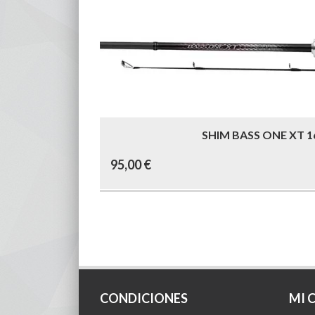
SHIM BASS ONE XT 
95,00
€
CONDICIONES
MI 