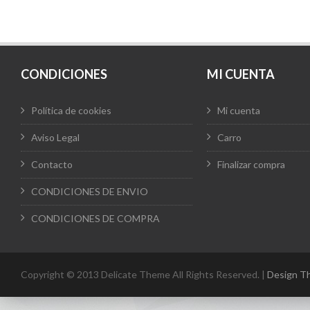
era:
es:
65,00 €.
58,00 €.
CONDICIONES
MI CUENTA
Política de cookies
Mi cuenta
Aviso Legal
Carro
Contacto
Finalizar compra
CONDICIONES DE ENVIO
CONDICIONES DE COMPRA
Copyright © 2013 Delicate Theme All Rights Reserved. |
Design T