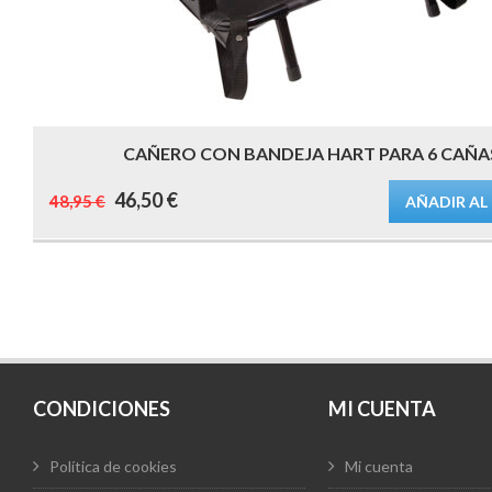
CAÑERO CON BANDEJA HART PARA 6 CAÑA
El
El
46,50
€
48,95
€
AÑADIR AL
precio
precio
original
actual
era:
es:
48,95 €.
46,50 €.
CONDICIONES
MI CUENTA
Política de cookies
Mi cuenta