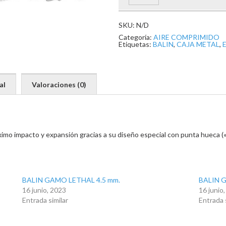
SKU:
N/D
Categoría:
AIRE COMPRIMIDO
Etiquetas:
BALIN
,
CAJA METAL
,
al
Valoraciones (0)
imo impacto y expansión gracias a su diseño especial con punta hueca («
BALIN GAMO LETHAL 4.5 mm.
BALIN G
16 junio, 2023
16 junio
Entrada similar
Entrada 