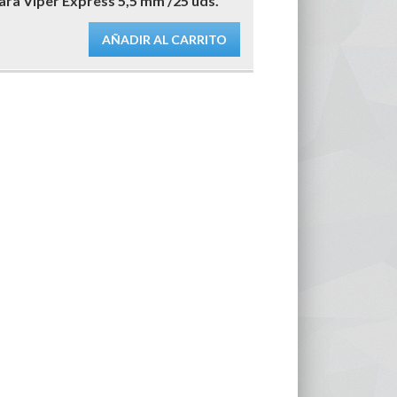
ra Viper Express 5,5 mm /25 uds.
AÑADIR AL CARRITO