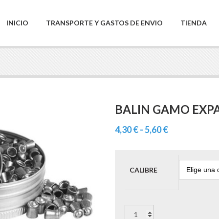
INICIO
TRANSPORTE Y GASTOS DE ENVIO
TIENDA
BALIN GAMO EXP
Rango
4,30
€
-
5,60
€
de
precios:
desde
CALIBRE
4,30 €
hasta
BALIN
5,60 €
GAMO
EXPANDER
cantidad