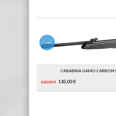
Sale!
CARABINA GAMO CARBON S
El
El
145,00
€
160,00
€
precio
precio
original
actual
era:
es: