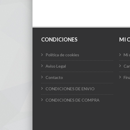
se
pueden
desde
elegir
en
la
7,95 €
página
de
hasta
producto
CONDICIONES
MI 
8,30 €
Política de cookies
Mi 
Aviso Legal
Car
Contacto
Fin
CONDICIONES DE ENVIO
CONDICIONES DE COMPRA