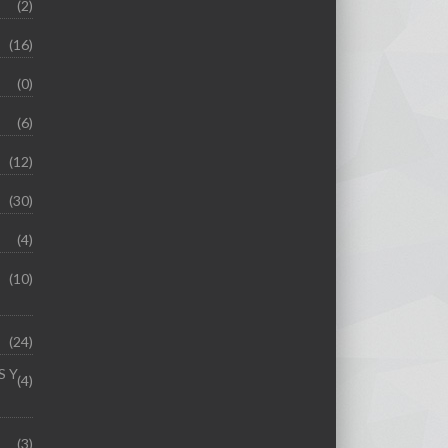
(2)
(16)
(0)
(6)
(12)
(30)
(4)
(10)
(24)
S Y
(4)
(3)