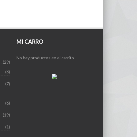
MI CARRO
No hay productos en el carrito.
(29)
(6)
(7)
(6)
(19)
(1)