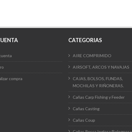
CUENTA
CATEGORIAS
cuenta
AIRE COMPRIMIDO
ro
AIRSOFT, ARCOS Y NAVAJAS
alizar compra
CAJAS, BOLSOS, FUNDAS,
MOCHILAS Y RIÑONERAS.
Cañas Carp Fishing y Feeder
Cañas Casting
Cañas Coup
Cañas Pesca Inglesa/Bolognesa