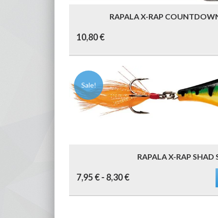
RAPALA X-RAP COUNTDOWN
10,80
€
Sale!
RAPALA X-RAP SHAD
Este
Rango
7,95
€
-
8,30
€
producto
tiene
múltiples
de
variantes.
Las
precios:
opciones