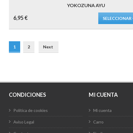
YOKOZUNA AYU
Este
6,95
€
producto
SELECCIONAR
tiene
múltiples
variantes.
Las
opciones
se
1
2
Next
pueden
elegir
en
la
página
de
producto
CONDICIONES
MI CUENTA
Política de cookies
Mi cuenta
Aviso Legal
Carro