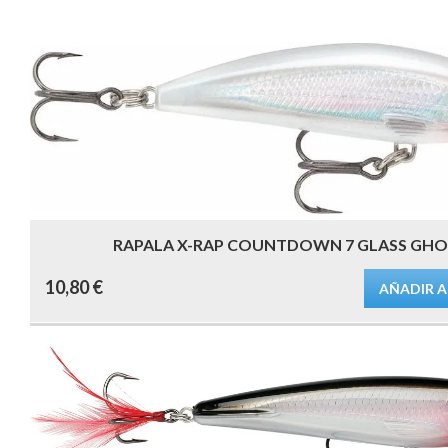
desde
elegir
en
la
9,15 €
página
de
hasta
producto
9,40 €
RAPALA X-RAP COUNTDOWN 7 GLASS GHO
10,80
€
AÑADIR A