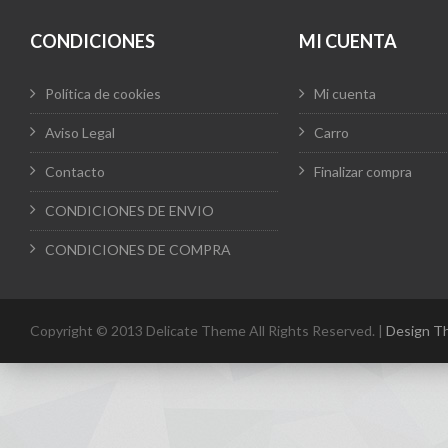
página
de
hasta
producto
CONDICIONES
MI CUENTA
23,10 €
Política de cookies
Mi cuenta
Aviso Legal
Carro
Contacto
Finalizar compra
CONDICIONES DE ENVIO
CONDICIONES DE COMPRA
Copyright © 2013 Delicate Theme All Rights Reserved. |
Design T