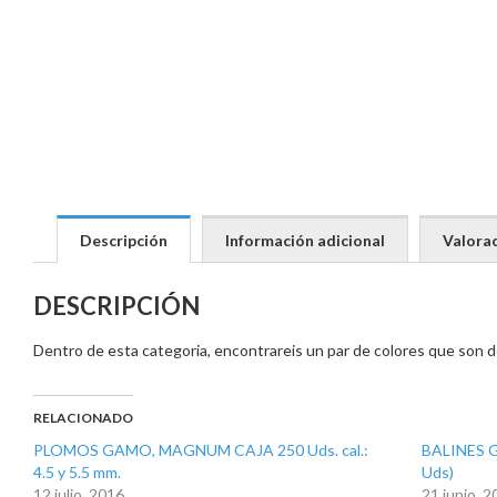
Descripción
Información adicional
Valorac
DESCRIPCIÓN
Dentro de esta categoria, encontrareis un par de colores que son d
RELACIONADO
PLOMOS GAMO, MAGNUM CAJA 250 Uds. cal.:
BALINES G
4.5 y 5.5 mm.
Uds)
12 julio, 2016
21 junio, 