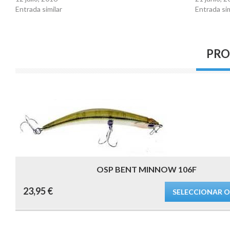
Entrada similar
Entrada sim
PRO
OSP BENT MINNOW 106F
Este
23,95
€
producto
SELECCIONAR 
tiene
múltiples
variantes.
Las
opciones