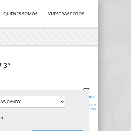
QUIENES SOMOS
VUESTRAS FOTOS
 3″
Añadir
a la
lista de
deseos
e)