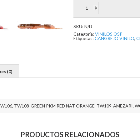
DOLIVE
CRAW 3"
cantidad
SKU:
N/D
Categoría:
VINILOS OSP
Etiquetas:
CANGREJO VINILO
,
C
es (0)
W106, TW108-GREEN PKM RED NAT ORANGE, TW109-AMEZARI, W
PRODUCTOS RELACIONADOS