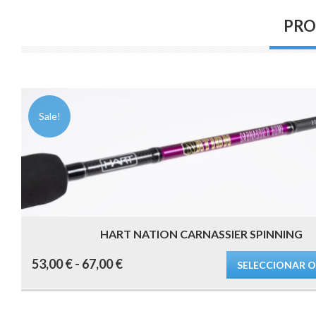
PRO
Sale!
HART NATION CARNASSIER SPINNING
Este
Rango
53,00
€
-
67,00
€
producto
SELECCIONAR 
tiene
múltiples
de
variantes.
Las
precios:
opciones