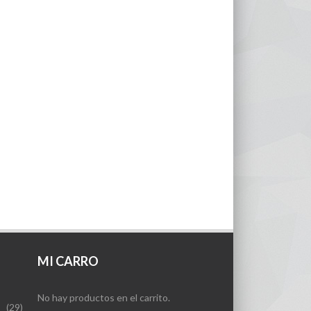
MI CARRO
No hay productos en el carrito.
(29)