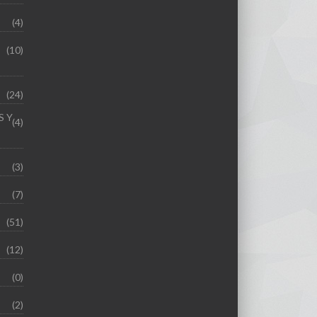
(4)
(10)
(24)
S Y
(4)
(3)
(7)
(51)
(12)
(0)
(2)